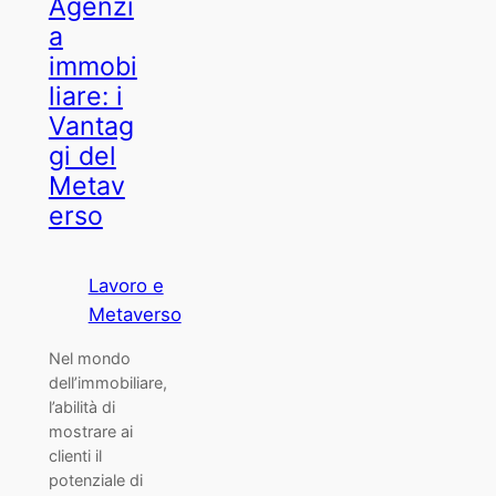
Agenzi
a
immobi
liare: i
Vantag
gi del
Metav
erso
Lavoro e
Metaverso
Nel mondo
dell’immobiliare,
l’abilità di
mostrare ai
clienti il
potenziale di