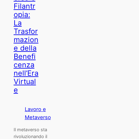
Filantr
opia:
La
Trasfor
mazion
e della
Benefi
cenza
nell’Era
Virtual
e
Lavoro e
Metaverso
Il metaverso sta
rivoluzionando il