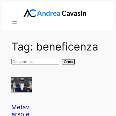
Vai
al
contenuto
Tag:
beneficenza
Cerca
Cerca
Metav
erso e