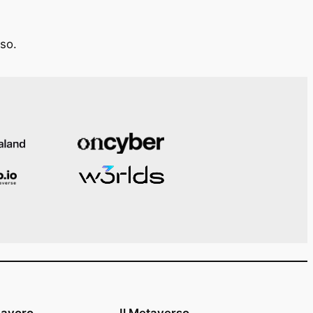
rso.
Lavoro
Il Metaverso