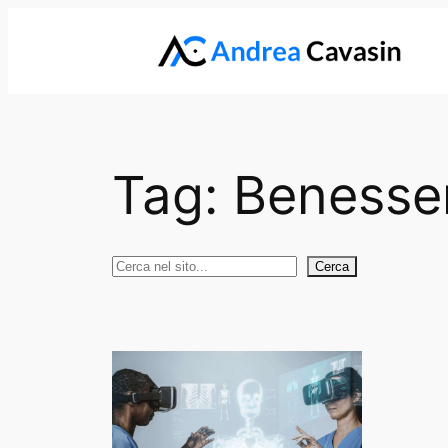
Vai
al
contenuto
Tag:
Benesser
Cerca
Cerca