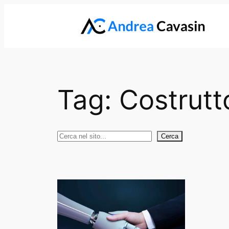
Vai
al
contenuto
Tag:
Costrutt
Cerca
Cerca