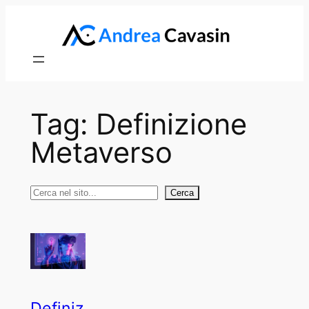
Vai
al
contenuto
Tag:
Definizione
Metaverso
Cerca
Cerca
Definiz