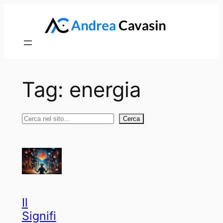
Vai
al
contenuto
Tag:
energia
Cerca
Cerca
Il
Signifi