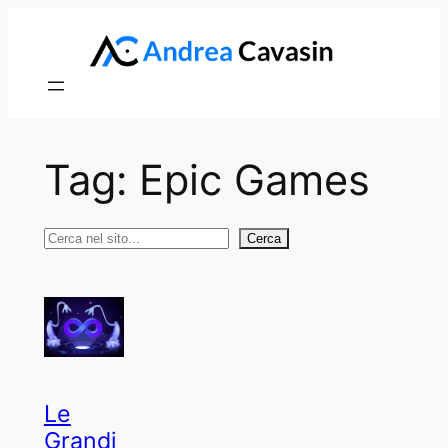
Vai
al
contenuto
Tag:
Epic Games
Cerca
Cerca
Le
Grandi