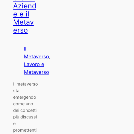
Aziend
e e il
Metav
erso
Il
Metaverso
, 
Lavoro e
Metaverso
Il metaverso
sta
emergendo
come uno
dei concetti
più discussi
e
promettenti