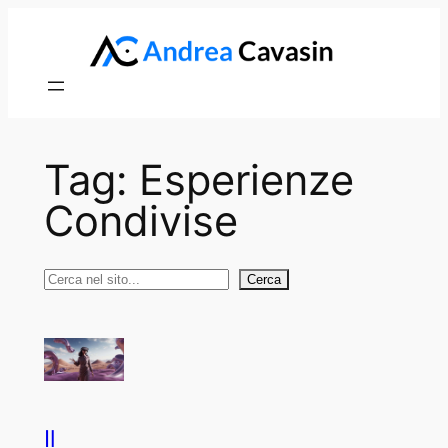
Vai
al
contenuto
Tag:
Esperienze
Condivise
Cerca
Cerca
Il