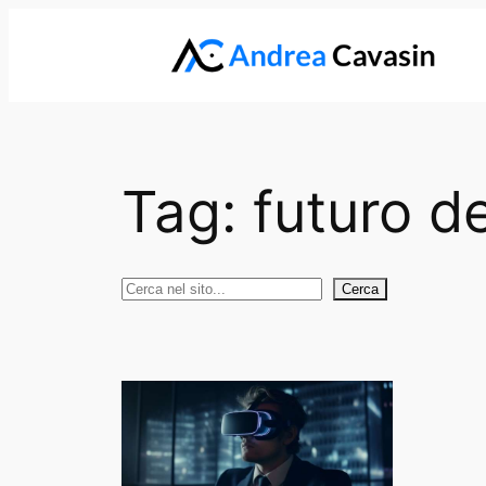
Vai
al
contenuto
Tag:
futuro d
Cerca
Cerca