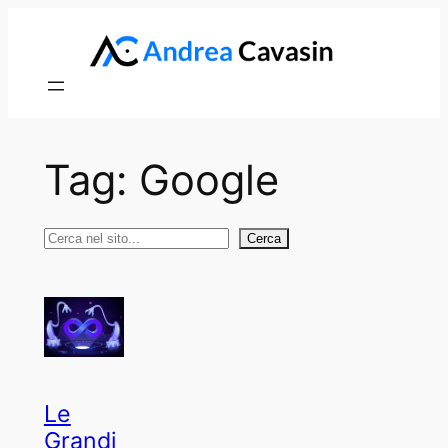
Vai
al
contenuto
Tag:
Google
Cerca
Cerca
Le
Grandi