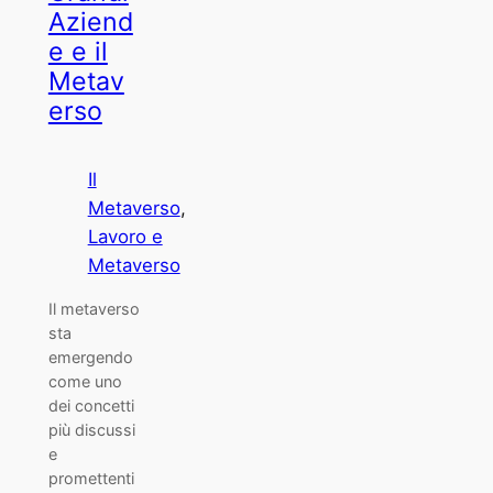
Aziend
e e il
Metav
erso
Il
Metaverso
, 
Lavoro e
Metaverso
Il metaverso
sta
emergendo
come uno
dei concetti
più discussi
e
promettenti