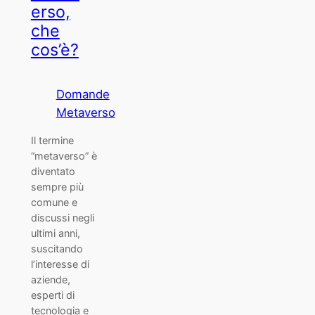
erso,
che
cos’è?
Domande
Metaverso
Il termine
“metaverso” è
diventato
sempre più
comune e
discussi negli
ultimi anni,
suscitando
l’interesse di
aziende,
esperti di
tecnologia e