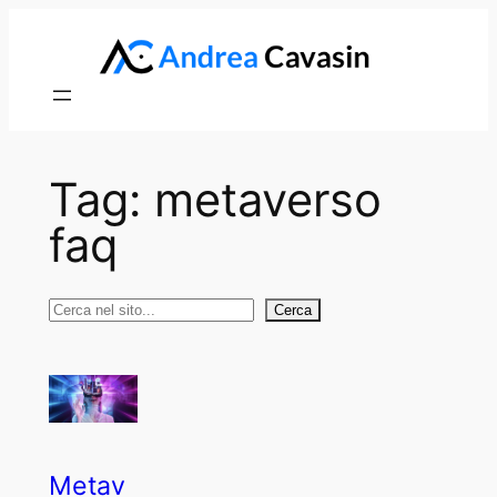
Vai
al
contenuto
Tag:
metaverso
faq
Cerca
Cerca
Metav