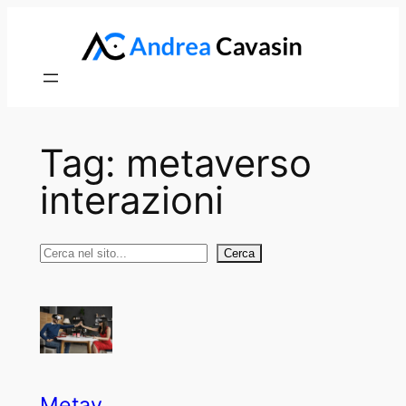
Vai
al
contenuto
Tag:
metaverso
interazioni
Cerca
Cerca
Metav