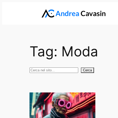
Vai
al
contenuto
Tag:
Moda
Cerca
Cerca