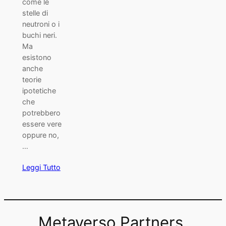
come le
stelle di
neutroni o i
buchi neri.
Ma
esistono
anche
teorie
ipotetiche
che
potrebbero
essere vere
oppure no,
…
Leggi Tutto
Metaverso Partners