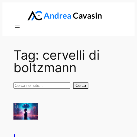
Vai
al
contenuto
Tag:
cervelli di
boltzmann
Cerca
Cerca