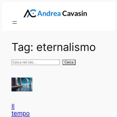
Vai
al
contenuto
Tag:
eternalismo
Cerca
Cerca
Il
tempo