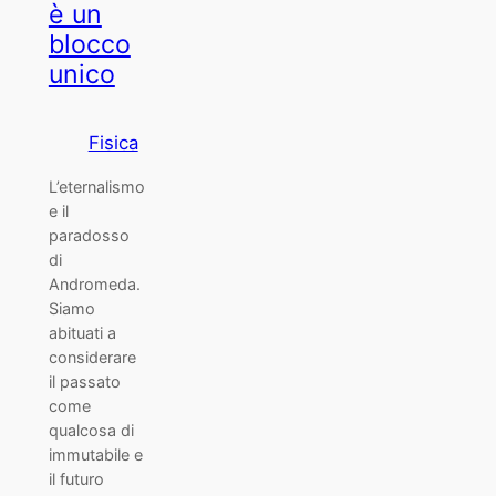
è un
blocco
unico
Fisica
L’eternalismo
e il
paradosso
di
Andromeda.
Siamo
abituati a
considerare
il passato
come
qualcosa di
immutabile e
il futuro