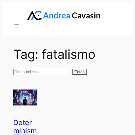
Vai
al
contenuto
Tag:
fatalismo
Cerca
Cerca
Deter
minism