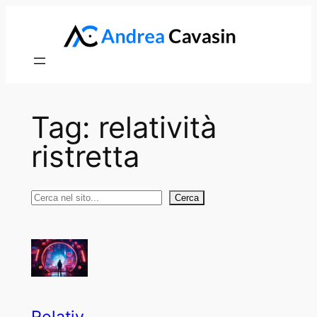
Vai
al
contenuto
Tag:
relatività
ristretta
Cerca
Cerca