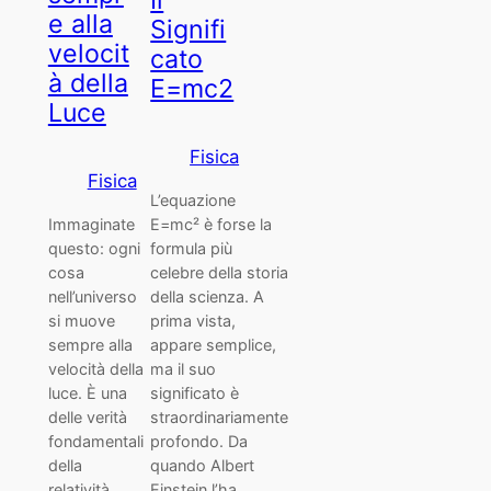
Il
e alla
Signifi
velocit
cato
à della
E=mc2
Luce
Fisica
Fisica
L’equazione
Immaginate
E=mc² è forse la
questo: ogni
formula più
cosa
celebre della storia
nell’universo
della scienza. A
si muove
prima vista,
sempre alla
appare semplice,
velocità della
ma il suo
luce. È una
significato è
delle verità
straordinariamente
fondamentali
profondo. Da
della
quando Albert
relatività
Einstein l’ha