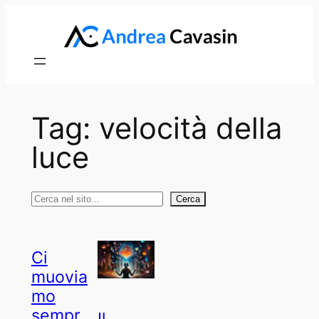
Vai
al
contenuto
Tag:
velocità della
luce
Cerca
Cerca
Ci
muovia
mo
sempr