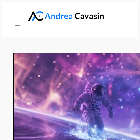
Vai
al
contenuto