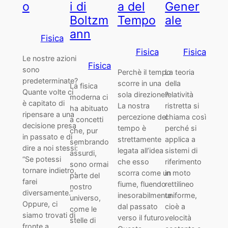
o
i di
a del
Gener
Boltzm
Tempo
ale
ann
Fisica
Fisica
Fisica
Le nostre azioni
Fisica
sono
Perchè il tempo
La teoria
predeterminate?
scorre in una
della
La fisica
Quante volte ci
sola direzione?
relatività
moderna ci
è capitato di
La nostra
ristretta si
ha abituato
ripensare a una
percezione del
chiama così
a concetti
decisione presa
tempo è
perché si
che, pur
in passato e di
strettamente
applica a
sembrando
dire a noi stessi:
legata all’idea
sistemi di
assurdi,
“Se potessi
che esso
riferimento
sono ormai
tornare indietro,
scorra come un
in moto
parte del
farei
fiume, fluendo
rettilineo
nostro
diversamente.”
inesorabilmente
uniforme,
universo,
Oppure, ci
dal passato
cioè a
come le
siamo trovati di
verso il futuro.
velocità
stelle di
fronte a