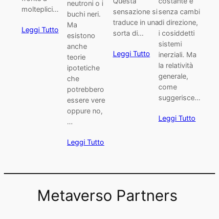
Questa
costante e
neutroni o i
molteplici…
sensazione si
senza cambi
buchi neri.
traduce in una
di direzione,
Ma
Leggi Tutto
sorta di…
i cosiddetti
esistono
sistemi
anche
Leggi Tutto
inerziali. Ma
teorie
la relatività
ipotetiche
generale,
che
come
potrebbero
suggerisce…
essere vere
oppure no,
Leggi Tutto
…
Leggi Tutto
Metaverso Partners