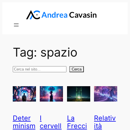
Vai
al
contenuto
Tag:
spazio
Cerca
Cerca
Deter
I
La
Relativ
minism
cervell
Frecci
ità