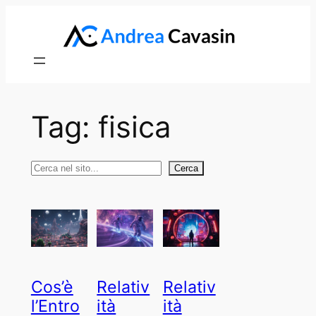
Vai
al
contenuto
Tag:
fisica
Cerca
Cerca
Cos’è
Relativ
Relativ
l’Entro
ità
ità