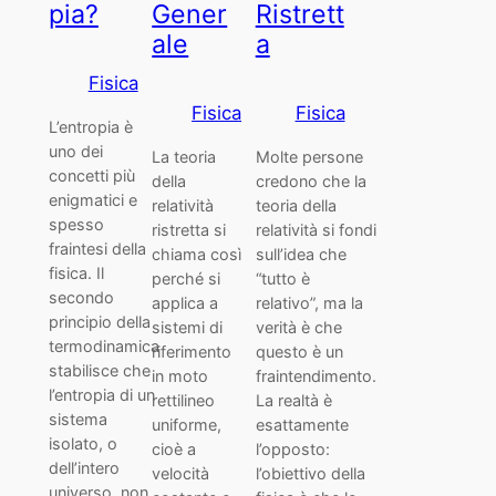
pia?
Gener
Ristrett
ale
a
Fisica
Fisica
Fisica
L’entropia è
uno dei
La teoria
Molte persone
concetti più
della
credono che la
enigmatici e
relatività
teoria della
spesso
ristretta si
relatività si fondi
fraintesi della
chiama così
sull’idea che
fisica. Il
perché si
“tutto è
secondo
applica a
relativo”, ma la
principio della
sistemi di
verità è che
termodinamica
riferimento
questo è un
stabilisce che
in moto
fraintendimento.
l’entropia di un
rettilineo
La realtà è
sistema
uniforme,
esattamente
isolato, o
cioè a
l’opposto:
dell’intero
velocità
l’obiettivo della
universo, non