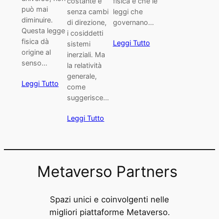
costante e
fisica è che le
può mai
senza cambi
leggi che
diminuire.
di direzione,
governano…
Questa legge
i cosiddetti
fisica dà
Leggi Tutto
sistemi
origine al
inerziali. Ma
senso…
la relatività
generale,
Leggi Tutto
come
suggerisce…
Leggi Tutto
Metaverso Partners
Spazi unici e coinvolgenti nelle
migliori piattaforme Metaverso.